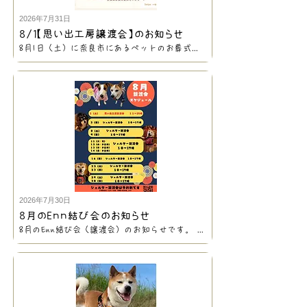
2026年7月31日
8/1【思い出工房譲渡会】のお知らせ
8月1日（土）に奈良市にあるペットのお葬式&思い出工房様にて行われる合同譲渡会に参加いたします。 Ennからは、 トイプードルのさくらちゃん、ダックスのクララちゃん、シーズーのチョモラちゃんとヒマらちゃん 猫のまきちゃん、うまきちゃん、 以上の6頭が参加予定です。 11時から15時までの開催となっております。 ご予約不要のイベントとなっておりますので、お気軽にお越しくださいませ。
2026年7月30日
8月のEnn結び会のお知らせ
8月のEnn結び会（譲渡会）のお知らせです。 お盆の期間もシェルターで開催しておりますので、ご家族の揃うこの期間に是非お越しください。 シェルターでのEnn結び会は前日までのお申し込みをお願いいたします。 外部でのイベントはご予約不要となっておりますので、お気軽にお立ち寄りくださいませ。詳細や参加する保護っコは随時お知らせいたします。 【出張譲渡会】 1日（土） 思い出工房譲渡会（奈良市の思い出工房様にて）（11:00～15:00）