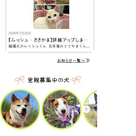
2026年7月23日
【ムッシュ・ささかま】詳細アップしました
雑種犬のムッシュくん 白茶猫のささかまくん 募集ページの詳細を掲載しました。 https://www.enn-pets.com/ムッシュ https://www.enn-pets.com/ささかま いいご縁がありますように... 気になられた方は、Enn結び会をご予約のうえ是非実際に会いに来てください！
お知らせ一覧へ
里親募集中の犬