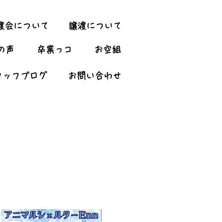
渡会について
譲渡について
の声
卒業っコ
お空組
タッフブログ
お問い合わせ