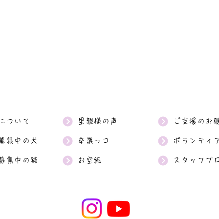
について
里親様の声
ご支援のお
募集中の犬
卒業っコ
ボランティ
募集中の猫
お空組
スタッフブ