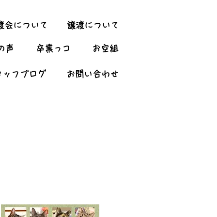
渡会について
譲渡について
の声
卒業っコ
お空組
タッフブログ
お問い合わせ