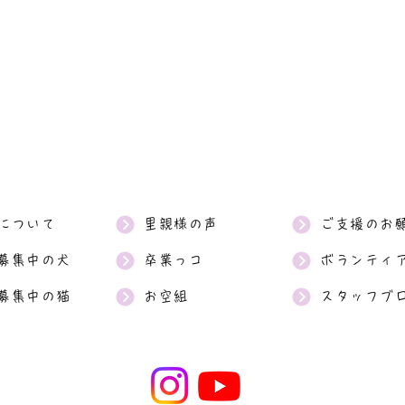
について
里親様の声
ご支援のお
募集中の犬
卒業っコ
ボランティ
募集中の猫
お空組
スタッフブ