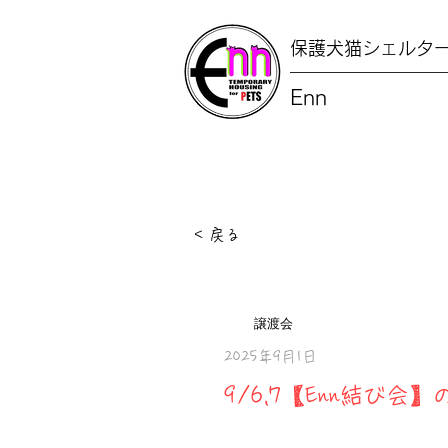
保護犬猫シェルタ
Enn
< 戻る
譲渡会
2025年9月1日
9/6,7【Enn結び会