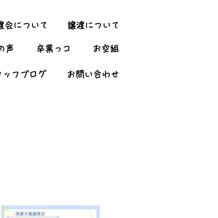
渡会について
譲渡について
の声
卒業っコ
お空組
タッフブログ
お問い合わせ