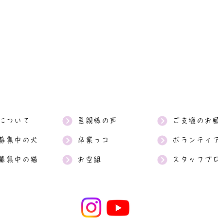
について
里親様の声
ご支援のお
募集中の犬
卒業っコ
ボランティ
募集中の猫
お空組
スタッフブ