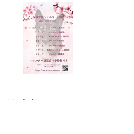
<お知らせ一覧に 戻る
TOP
里親様の声
お知らせ
卒業っコ
私たちについて
お空組