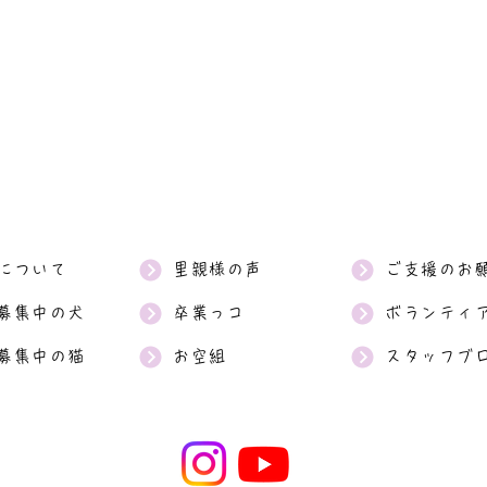
について
里親様の声
ご支援のお
募集中の犬
卒業っコ
ボランティ
募集中の猫
お空組
スタッフブ