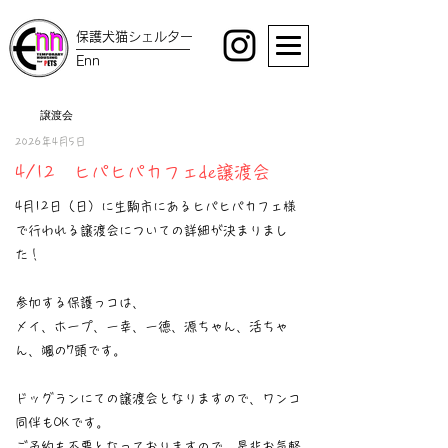
保護犬猫シェルター
Enn
譲渡会
2026年4月5日
4/12 ヒパヒパカフェde譲渡会
4月12日（日）に生駒市にあるヒパヒパカフェ様
で行われる譲渡会についての詳細が決まりまし
た！
参加する保護っコは、
メイ、ホープ、一幸、一徳、源ちゃん、活ちゃ
ん、颯の7頭です。
ドッグランにての譲渡会となりますので、ワンコ
同伴もOKです。
ご予約も不要となっておりますので、是非お気軽