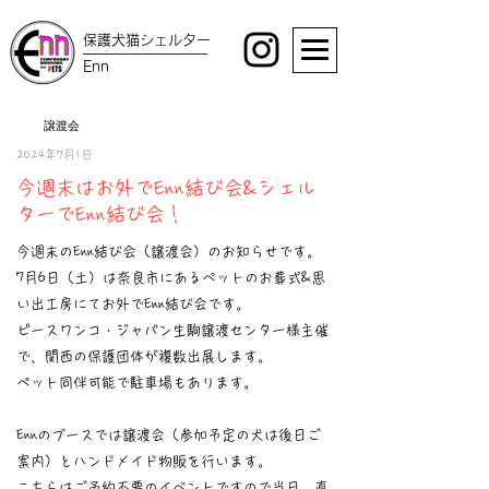
保護犬猫シェルター
Enn
譲渡会
2024年7月1日
今週末はお外でEnn結び会&シェル
ターでEnn結び会！
今週末のEnn結び会（譲渡会）のお知らせです。
7月6日（土）は奈良市にあるペットのお葬式&思
い出工房にてお外でEnn結び会です。
ピースワンコ・ジャパン生駒譲渡センター様主催
で、関西の保護団体が複数出展します。
ペット同伴可能で駐車場もあります。
Ennのブースでは譲渡会（参加予定の犬は後日ご
案内）とハンドメイド物販を行います。
こちらはご予約不要のイベントですので当日、直