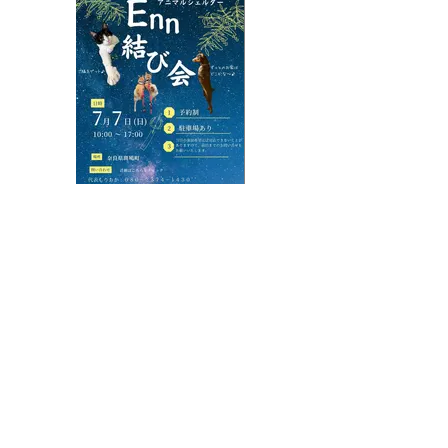
<お知らせ一覧に 戻る
TOP
里親様の声
お知らせ
卒業っコ
私たちについて
お空組
譲渡会について
ご支援のお願い
譲渡について
ボランティア