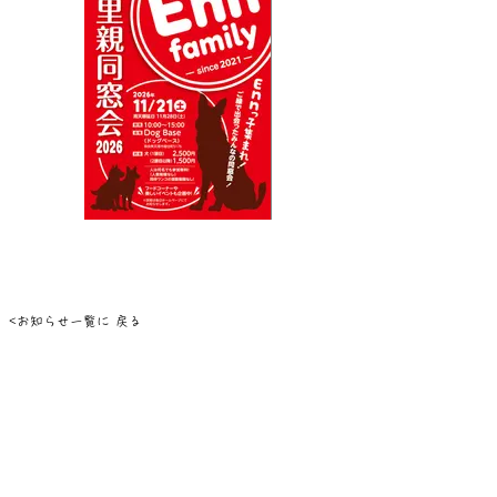
<お知らせ一覧に 戻る
TOP
里親様の声
お知らせ
卒業っコ
私たちについて
お空組
譲渡会について
ご支援のお願い
譲渡について
ボランティア
里親募集中の犬
スタッフブログ