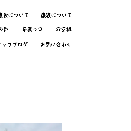
渡会について
譲渡について
の声
卒業っコ
お空組
タッフブログ
お問い合わせ