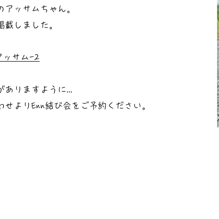
のアッサムちゃん。
掲載しました。
om/アッサム-2
ありますように...
せよりEnn結び会をご予約ください。