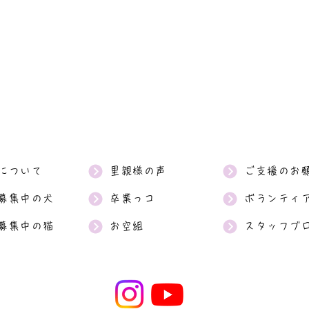
について
里親様の声
ご支援のお
募集中の犬
卒業っコ
ボランティ
募集中の猫
お空組
スタッフブ