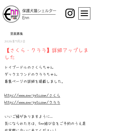
保護犬猫シェルター
Enn
里親募集
2026年7月2日
【さくら・クララ】詳細アップしま
した
トイプードルのさくらちゃん
ダックスフンドのクララちゃん
募集ページの詳細を掲載しました。
https://www.enn-pets.com/さくら
https://www.enn-pets.com/クララ
いいご縁がありますように...
気になられた方は、Enn結び会をご予約のうえ是
非実際に会いに来てください！