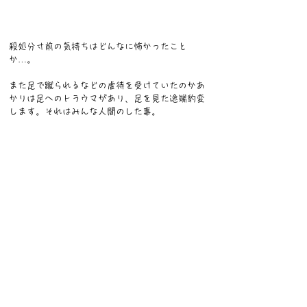
殺処分寸前の気持ちはどんなに怖かったこと
か…。
また足で蹴られるなどの虐待を受けていたのかあ
かりは足へのトラウマがあり、足を見た途端豹変
します。それはみんな人間のした事。