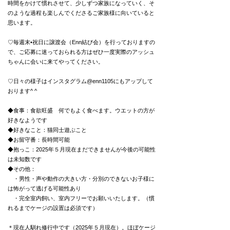
時間をかけて慣れさせて、少しずつ家族になっていく、そ
のような過程も楽しんでくださるご家族様に向いていると
思います。
♡毎週末•祝日に譲渡会（Enn結び会）を行っておりますの
で、ご応募に迷っておられる方は
ぜひ一度実際のアッシュ
ちゃんに会いに来てやってください。
♡日々の様子はインスタグラム@enn1105にもアップして
おります^ ^
◆食事：食欲旺盛 何でもよく食べます。ウエットの方が
好きなようです
◆好きなこと：猫同士遊ぶこと
◆お留守番：長時間可能
◆抱っこ：
2025年５月現在まだできませんが今後の可能性
は未知数です
◆その他：
・
男性・声や動作の大きい方・分別のできないお子様に
は怖がって逃げる可能性あり
・完全室内飼い、室内フリーでお願いいたします。（慣
れるまでケージの設置は必須です）
＊現在人馴れ修行中です（2025年５月現在）。ほぼケージ