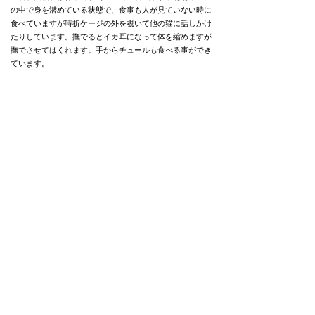
の中で身を潜めている状態で、食事も人が見ていない時に
食べていますが
時折ケージの外を覗いて他の猫に話しかけ
たりしています。
撫でるとイカ耳になって体を縮めますが
撫でさせてはくれます。手からチュールも食べる事ができ
ています。
◆大変申し訳ありませんが、当方では後見人様の有無に関
わらず、希望された動物を終生飼育できないご年齢の方、
20～30代未婚カップル様への譲渡は行っておりません。
※シェルターで行なっている健康診断はごく簡易的なもの
です。
保護中は元気に過ごしていても譲渡後何かしらの病気が見
つかる事も大いにあります。
そういった保護活動内でできる医療の限界をご理解くださ
る方のみご応募ください。
単身者応募
不可
高齢者応募
不可
◆譲渡費用
飼養費のみ
​合計金額 ：15,000円