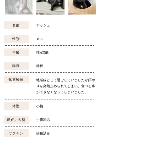
名前
アッシュ
性別
​メス
年齢
推定2歳
猫種
​雑種
収容経緯
地域猫として過ごしていましたが餌や
りを突然止められてしまい、食べる事
ができなくなってしまいました。
体型
小柄
避妊／去勢
​手術済み
ワクチン
接種済み