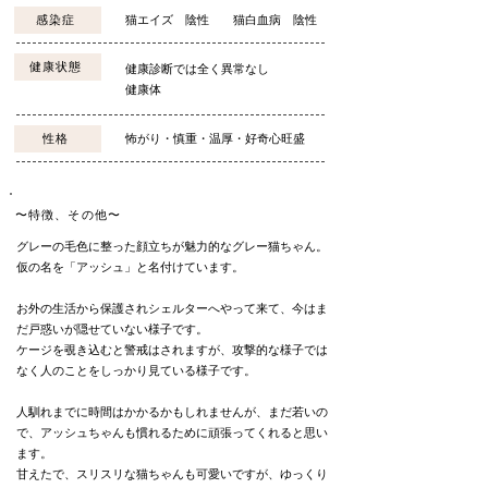
感染症
猫エイズ 陰性 猫白血病 陰性
健康状態
健康診断では全く異常なし
健康体
性格
怖がり・慎重・温厚・好奇心旺盛
〜特徴、その他〜
グレーの毛色に整った顔立ちが魅力的なグレー猫ちゃん。
仮の名を「アッシュ」と名付けています。
お外の生活から保護されシェルターへやって来て、今はま
だ戸惑いが隠せていない様子です。
ケージを覗き込むと警戒はされますが、攻撃的な様子では
なく人のことをしっかり見ている様子です。
人馴れまでに時間はかかるかもしれませんが、まだ若いの
で、アッシュちゃんも慣れるために頑張ってくれると思い
ます。
甘えたで、スリスリな猫ちゃんも可愛いですが、ゆっくり