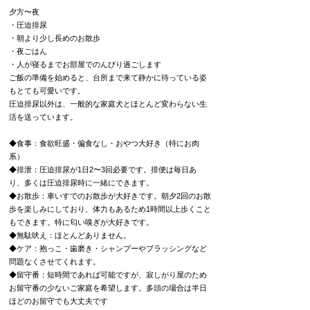
夕方〜夜
・圧迫排尿
・朝より少し長めのお散歩
・夜ごはん
・人が寝るまでお部屋でのんびり過ごします
ご飯の準備を始めると、台所まで来て静かに待っている姿
もとても可愛いです。
圧迫排尿以外は、一般的な家庭犬とほとんど変わらない生
活を送っています。
◆食事：食欲旺盛・偏食なし・おやつ大好き（特にお肉
系）
◆排泄：圧迫排尿が1日2〜3回必要です。排便は毎日あ
り、多くは圧迫排尿時に一緒にできます。
◆お散歩：
車いすでのお散歩が大好きです。
朝夕2回のお散
歩を楽しみにしており、体力もあるため1時間以上歩くこと
もできます。
特に匂い嗅ぎが大好きです。
◆無駄吠え：
ほとんどありません。
◆ケア：
抱っこ・歯磨き・シャンプーやブラッシングなど
問題なくさせてくれます。
◆留守番：
短時間であれば可能ですが、寂しがり屋のため
お留守番の少ないご家庭を希望します。
多頭の場合は半日
ほどのお留守でも大丈夫です