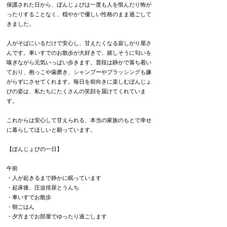
保護された日から、ぼんじょびは一度も人を恨んだり怖が
ったりすることなく、穏やかで優しい性格のまま過ごして
きました。
人がそばにいるだけで安心し、甘えたくなる寂しがり屋さ
んです。
車いすでのお散歩が大好きで、嬉しそうに匂いを
嗅ぎながら元気いっぱい歩きます。
普段は静かで落ち着い
ており、抱っこや歯磨き、シャンプーやブラッシングも嫌
がらずにさせてくれます。
毎日を前向きに楽しむぼんじょ
びの姿は、私たちにたくさんの笑顔を届けてくれていま
す。
これからは安心して甘えられる、本当の家族のもとで幸せ
に暮らしてほしいと願っています。
【ぼんじょびの一日】
午前
・人が起きるまで静かに眠っています
・起床後、圧迫排尿とうんち
・車いすでお散歩
・朝ごはん
・夕方までお部屋でゆったり過ごします