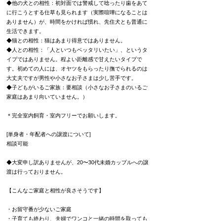
◆他の犬との相性：
初対面では警戒して唸ったり歯をあて
に行こうとする仕草も見られます（実際喧嘩になることは
ありません）が、
時間をかければ慣れ、先住犬とも普通に
生活できます。
◆猫との相性：
猫はあまり得意ではありません。
◆人との相性：
「人といつもベッタリいたい」、というタ
イプではありません。
程よい距離感で甘えたいタイプで
す。
初めての人には、オヤツをもらったり撫でられるのは
大丈夫ですが男性や小さなお子さまは少し苦手です。
◆子どもがいるご家族：
要相談（小さなお子さまのいるご
家庭はあまり向いていません。）
＊完全室内飼育・室内フリーでお願いします。
[単身者・年配者への譲渡について]
相談可能
◆大変申し訳ありませんが、20〜30代未婚カップルへの譲
渡は行っておりません。
【こんなご家庭と相性が良さそうです】
・お留守番が少ないご家庭
・子育ても終わり、夫婦でワンコと一緒の時間を取っても