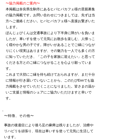
〜協力掲載のご案内
〜
本掲載は奈良県生駒市にあるヒパヒパカフェ様の
里親
募集
の協力掲載です。
お問い合わせにつきましては、
先ずは当
方へご連絡ください。
ヒパヒパカフェ様へ直接お繋ぎいた
します。
ぼんじょびくんは交通事故により下半身に障がいを負いま
したが、車いすを使って元気にお散歩を楽しむ、人懐っこ
く穏やかな男の子です。
障がいがあることでご縁につなが
りにくい現実はありますが、その魅力を一人でも多くの方
に知っていただき、「この子を家族に迎えたい」と思って
くださる方とのご縁につながることを心より願っていま
す。
これまで大切にご縁を待ち続けておられますが、まだ十分
に情報が行き届いていないことから、このたびEnnでも協
力掲載をさせていただくことになりました。
皆さまの温か
いご支援と情報のシェアにご協力いただけますと幸いで
す。
〜特徴、その他〜
事故の後遺症により後ろ足の麻痺は残りましたが、治療や
リハビリを頑張り、現在は車いすを使って元気に生活して
います。