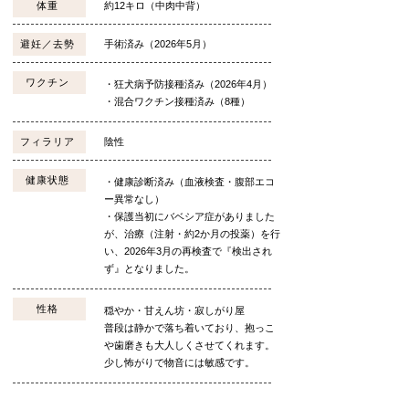
体重
約12キロ（中肉中背）
避妊／去勢
手術済み（2026年5月）
ワクチン
・狂犬病予防接種済み（2026年4月）
・混合ワクチン接種済み（8種）
フィラリア
陰性
健康状態
・健康診断済み（血液検査・腹部エコ
ー異常なし）
・保護当初にバベシア症がありました
が、治療（注射・約2か月の投薬）を行
い、2026年3月の再検査で『検出され
ず』となりました。
性格
穏やか・甘えん坊・寂しがり屋
普段は静かで落ち着いており、抱っこ
や歯磨きも大人しくさせてくれます。
少し怖がりで物音には敏感です。