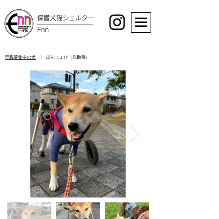
保護犬猫シェルター
Enn
里親募集中の犬
〉 ぼんじょび（凡助飛）