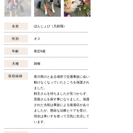
名前
ぼんじょび（凡助飛）
性別
オス
年齢
推定6歳
犬種
雑種
収容経緯
香川県のとある場所で交通事故に会い
動けなくなっていたところを保護され
ました。
飼主さんを待ちましたが見つからず、
里親さんを探す事になりました。保護
された当初は事故による後遺症があり
ましたが、懸命な治療とケアを受け、
現在は車いすを使って元気に生活して
います。